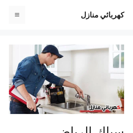
نتقل
لى
كهربائي منازل
القائمة
لمحتوى
سباك الرياض