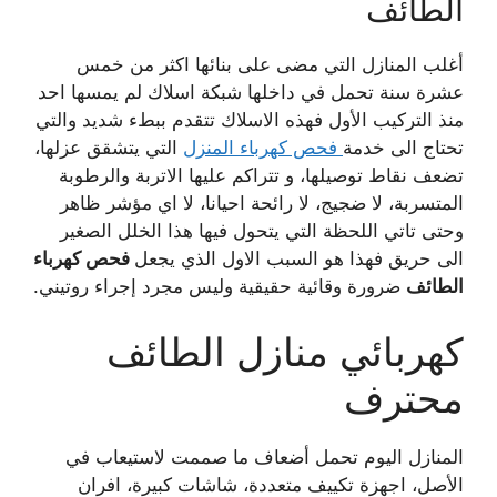
الطائف
أغلب المنازل التي مضى على بنائها اكثر من خمس
عشرة سنة تحمل في داخلها شبكة اسلاك لم يمسها احد
منذ التركيب الأول فهذه الاسلاك تتقدم ببطء شديد والتي
تحتاج الى خدمة
فحص كهرباء المنزل
التي يتشقق عزلها،
تضعف نقاط توصيلها، و تتراكم عليها الاتربة والرطوبة
المتسربة، لا ضجيج، لا رائحة احيانا، لا اي مؤشر ظاهر
وحتى تاتي اللحظة التي يتحول فيها هذا الخلل الصغير
الى حريق فهذا هو السبب الاول الذي يجعل
فحص كهرباء
الطائف
ضرورة وقائية حقيقية وليس مجرد إجراء روتيني.
كهربائي منازل الطائف
محترف
المنازل اليوم تحمل أضعاف ما صممت لاستيعاب في
الأصل، اجهزة تكييف متعددة، شاشات كبيرة، افران