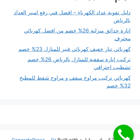
دليل تقوية عداد الكهرباء – افضل فني رفع امبير العداد
بالرياض
انارة حدائق منزلية 26% خصم من افضل كهربائي
محترف
كهربائي تيار خفيف كهربائي فيبر للمنازل 23% خصم
تركيب إنارة سقفية للمنازل بالرياض 26% خصم
تشطيب احترافي
كهربائي تركيب مراوح سقف و مراوح شفط للمطبخ
32% خصم
© 2026 كهربائي منازل
• Built with
قالب GeneratePress