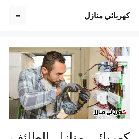
نتقل
لى
كهربائي منازل
القائمة
لمحتوى
كهربائي منازل الطائف