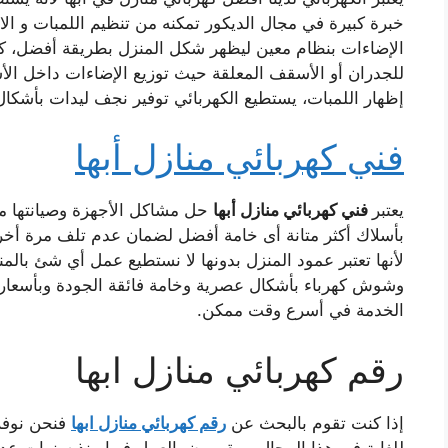
خبرة كبيرة في مجال الديكور تمكنه من تنظيم اللمبات و ال
الإضاءات بنظام معين ليظهر شكل المنزل بطريقة أفضل، كم
للجدران أو الأسقف المعلقة حيث توزيع الإضاءات داخل ال
إظهار اللمبات، يستطيع الكهربائي توفير نجف ليدات بأشكا
فني
كهربائي منازل أبها
يعتبر
فني كهربائي منازل أبها
حل مشاكل الأجهزة وصيانتها من
بأسلاك أكثر متانة أى خامة أفضل لضمان عدم تلف مرة أخر
لأنها تعتبر عمود المنزل بدونها لا نستطيع عمل أي شئ بالمنز
وشوش كهرباء بأشكال عصرية وخامة فائقة الجودة وبأسعار
الخدمة في أسرع وقت ممكن.
رقم كهربائي منازل ابها
إذا كنت تقوم بالبحث عن
رقم كهربائي منازل ابها
فنحن نوفر 
للغاية في هذا المجال و يقومون بالعمل فيها منذ سنوات عدي