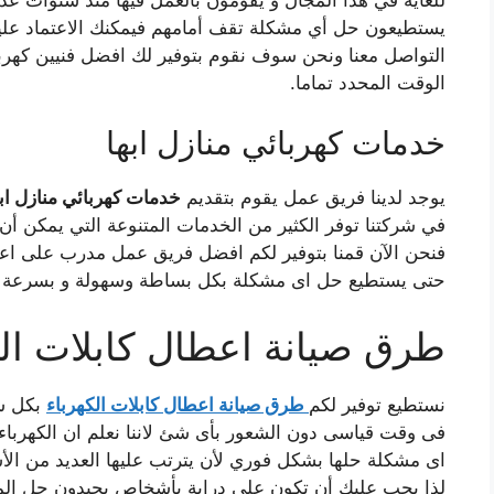
يستطيعون حل أي مشكلة تقف أمامهم فيمكنك الاعتماد علي
التواصل معنا ونحن سوف نقوم بتوفير لك افضل فنيين كهر
الوقت المحدد تماما.
خدمات كهربائي منازل ابها
يوجد لدينا فريق عمل يقوم بتقديم
خدمات كهربائي منازل ابه
في شركتنا توفر الكثير من الخدمات المتنوعة التي يمكن أن ت
فنحن الآن قمنا بتوفير لكم افضل فريق عمل مدرب على اع
حتى يستطيع حل اى مشكلة بكل بساطة وسهولة و بسرعة فا
طرق صيانة اعطال كابلات الك
نستطيع توفير لكم
طرق صيانة اعطال كابلات الكهرباء
بكل سل
فى وقت قياسى دون الشعور بأى شئ لاننا نعلم ان الكهربا
اى مشكلة حلها بشكل فوري لأن يترتب عليها العديد من الأش
لذا يجب عليك أن تكون على دراية بأشخاص يجيدون حل الم