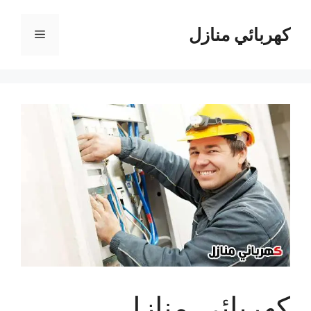
نتقل
لى
كهربائي منازل
القائمة
لمحتوى
كهربائي منازل