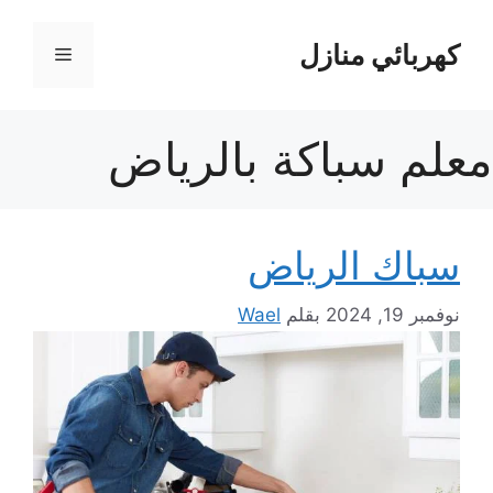
نتقل
لى
كهربائي منازل
القائمة
لمحتوى
معلم سباكة بالرياض
سباك الرياض
نوفمبر 19, 2024
بقلم
Wael