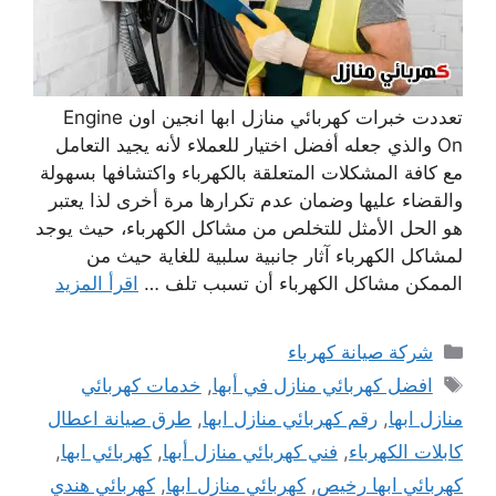
تعددت خبرات كهربائي منازل ابها انجين اون Engine
On والذي جعله أفضل اختيار للعملاء لأنه يجيد التعامل
مع كافة المشكلات المتعلقة بالكهرباء واكتشافها بسهولة
والقضاء عليها وضمان عدم تكرارها مرة أخرى لذا يعتبر
هو الحل الأمثل للتخلص من مشاكل الكهرباء، حيث يوجد
لمشاكل الكهرباء آثار جانبية سلبية للغاية حيث من
الممكن مشاكل الكهرباء أن تسبب تلف …
اقرأ المزيد
التصنيفات
شركة صيانة كهرباء
الوسوم
افضل كهربائي منازل في أبها
,
خدمات كهربائي
منازل ابها
,
رقم كهربائي منازل ابها
,
طرق صيانة اعطال
كابلات الكهرباء
,
فني كهربائي منازل أبها
,
كهربائي ابها
,
كهربائي ابها رخيص
,
كهربائي منازل ابها
,
كهربائي هندي