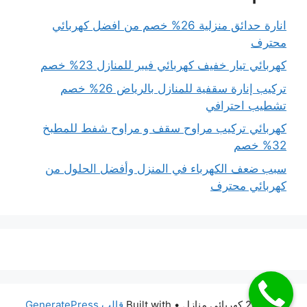
انارة حدائق منزلية 26% خصم من افضل كهربائي
محترف
كهربائي تيار خفيف كهربائي فيبر للمنازل 23% خصم
تركيب إنارة سقفية للمنازل بالرياض 26% خصم
تشطيب احترافي
كهربائي تركيب مراوح سقف و مراوح شفط للمطبخ
32% خصم
سبب ضعف الكهرباء في المنزل وأفضل الحلول من
كهربائي محترف
© 2026 كهربائي منازل
• Built with
قالب GeneratePress