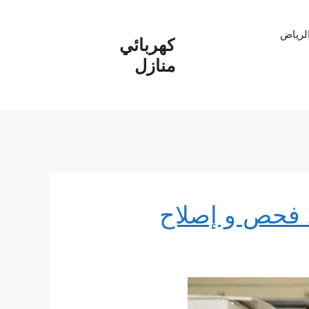
الرياض
كهربائي
منازل
كهربائي منازل الطائف 24/7 فحص و إصلاح