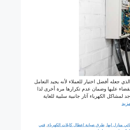
 خبرات كهربائي منازل ابها انجين اون Engine On والذي جعله أفضل اختيار للعملاء لأنه يجيد التعامل
لقضاء عليها وضمان عدم تكرارها مرة أخرى لذا
لمشاكل الكهرباء آثار جانبية سلبية للغاية
مزيد
ئي منازل ابها
,
طرق صيانة اعطال كابلات الكهرباء
,
فني