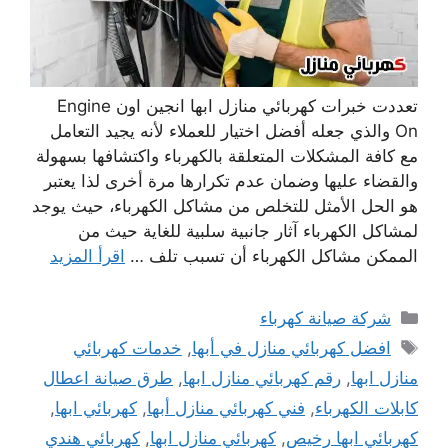
تعددت خبرات كهربائي منازل ابها انجين اون Engine
On والذي جعله أفضل اختيار للعملاء لأنه يجيد التعامل
مع كافة المشكلات المتعلقة بالكهرباء واكتشافها بسهولة
والقضاء عليها وضمان عدم تكرارها مرة أخرى لذا يعتبر
هو الحل الأمثل للتخلص من مشاكل الكهرباء، حيث يوجد
لمشاكل الكهرباء آثار جانبية سلبية للغاية حيث من
الممكن مشاكل الكهرباء أن تسبب تلف …
اقرأ المزيد
التصنيفات
شركة صيانة كهرباء
الوسوم
افضل كهربائي منازل في أبها
,
خدمات كهربائي
منازل ابها
,
رقم كهربائي منازل ابها
,
طرق صيانة اعطال
كابلات الكهرباء
,
فني كهربائي منازل أبها
,
كهربائي ابها
,
كهربائي ابها رخيص
,
كهربائي منازل ابها
,
كهربائي هندي