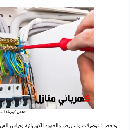
فحص كهرباء الم