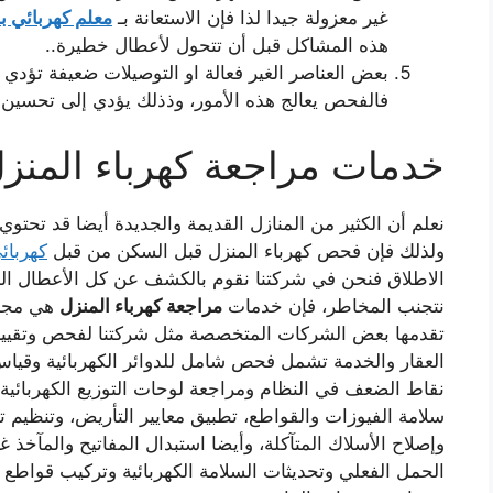
غير معزولة جيدا لذا فإن الاستعانة بـ
معلم كهربائي ب
هذه المشاكل قبل أن تتحول لأعطال خطيرة..
بعض العناصر الغير فعالة او التوصيلات ضعيفة تؤدي
فالفحص يعالج هذه الأمور، وذذلك يؤدي إلى تحسين
خدمات مراجعة كهرباء المنز
نعلم أن الكثير من المنازل القديمة والجديدة أيضا قد تحتو
ولذلك فإن فحص كهرباء المنزل قبل السكن من قبل
كهربائ
الاطلاق فنحن في شركتنا نقوم بالكشف عن كل الأعطال الم
نتجنب المخاطر، فإن خدمات
مراجعة كهرباء المنزل
هي مجموع
تقدمها بعض الشركات المتخصصة مثل شركتنا لفحص وتقييم 
العقار والخدمة تشمل فحص شامل للدوائر الكهربائية وقياس
نقاط الضعف في النظام ومراجعة لوحات التوزيع الكهربائية 
سلامة الفيوزات والقواطع، تطبيق معايير التأريض، وتنظيم تو
وإصلاح الأسلاك المتآكلة، وأيضا استبدال المفاتيح والمآخذ غ
الحمل الفعلي وتحديثات السلامة الكهربائية وتركيب قواطع