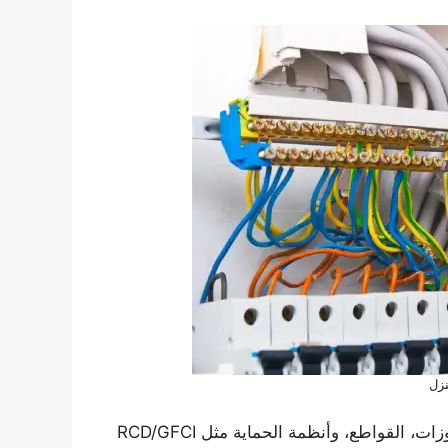
نزل
وفحص التوصيلات والتأريض والجهود الكهربائية وقياس الفيوزات، القواطع، وأنظمة الحماية مثل RCD/GFCI