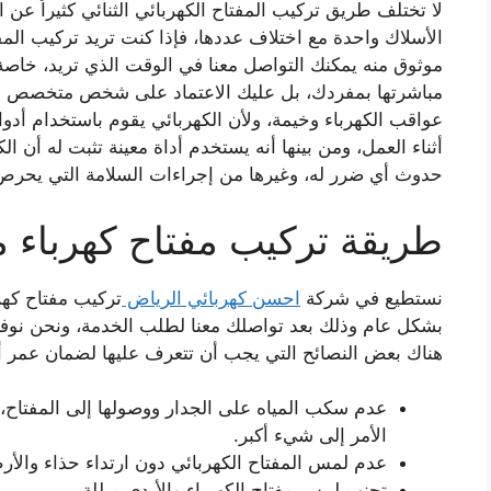
لا تختلف طريق تركيب المفتاح الكهربائي الثنائي كثيراً عن 
الأسلاك واحدة مع اختلاف عددها، فإذا كنت تريد تركيب المفا
موثوق منه يمكنك التواصل معنا في الوقت الذي تريد، خاصة و
مباشرتها بمفردك، بل عليك الاعتماد على شخص متخصص لل
عواقب الكهرباء وخيمة، ولأن الكهربائي يقوم باستخدام أد
أثناء العمل، ومن بينها أنه يستخدم أداة معينة تثبت له أن ا
حدوث أي ضرر له، وغيرها من إجراءات السلامة التي يحرص ا
طريقة تركيب مفتاح كهرباء م
نستطيع في شركة
احسن كهربائي الرياض
تركيب مفتاح كهر
بشكل عام وذلك بعد تواصلك معنا لطلب الخدمة، ونحن نوفره
هناك بعض النصائح التي يجب أن تتعرف عليها لضمان عمر أ
عدم سكب المياه على الجدار ووصولها إلى المفتا
الأمر إلى شيء أكبر.
عدم لمس المفتاح الكهربائي دون ارتداء حذاء والأر
تجنب لمس مفتاح الكهرباء والأيدي مبللة.