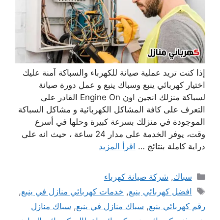
إذا كنت تريد عملية صيانة للكهرباء والسباكة آمنة عليك
اختيار كهربائي ينبع وسباك ينبع و عمل دورة صيانة
لسباكة منزلك انجين اون Engine On القادر على
التعرف على كافة المشاكل الكهربائية و مشاكل السباكة
الموجودة في منزلك بسرعة كبيرة وحلها في أسرع
وقت، يوفر الخدمة على مدار 24 ساعة ، حيث انه على
دراية كاملة بنتائج …
اقرأ المزيد
التصنيفات
سباك
,
شركة صيانة كهرباء
الوسوم
افضل كهربائي ينبع
,
خدمات كهربائي منازل في ينبع
,
رقم كهربائي ينبع
,
سباك منازل في ينبع
,
سباك منازل