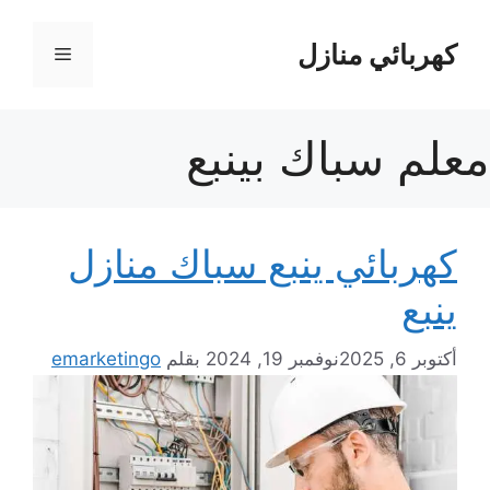
نتقل
لى
كهربائي منازل
القائمة
لمحتوى
معلم سباك بينبع
كهربائي ينبع سباك منازل
ينبع
أكتوبر 6, 2025
نوفمبر 19, 2024
بقلم
emarketingo