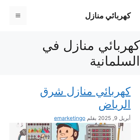
نتقل
لى
كهربائي منازل
القائمة
لمحتوى
كهربائي منازل في
السلمانية
كهربائي منازل شرق
الرياض
أبريل 9, 2025
بقلم
emarketingo