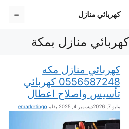
نتقل
لى
كهربائي منازل
القائمة
لمحتوى
كهربائي منازل بمكة
كهربائي منازل مكه
0556587248 كهربائي
تأسيس واصلاح اعطال
مايو 7, 2026
ديسمبر 4, 2025
بقلم
emarketingo