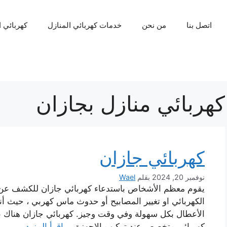
اتصل بنا
من نحن
خدمات كهربائي المنازل
كهربائي 
كهربائي منازل بجازان
كهربائي جازان
نوفمبر 20, 2024
بقلم
Wael
يقوم معظم الأشخاص باستدعاء كهربائي جازان للكشف عن الأ
الكهربائي او تغيير المصابيح أو حدوث ماس كهربي ، حيث أن
الأعطال بكل سهولة وفي وقت وجيز. كهربائي جازان هناك ب
كهربائي متخصص عند تركيب الاجهزة …
اقرأ المزيد