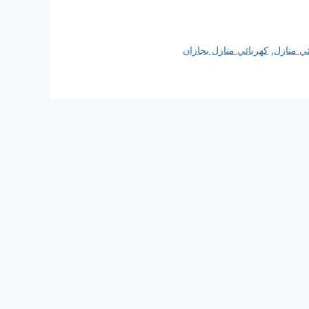
ئي منازل
,
كهربائي منازل بجازان