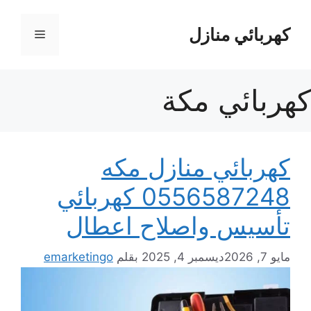
نتقل
لى
كهربائي منازل
القائمة
لمحتوى
كهربائي مكة
كهربائي منازل مكه
0556587248 كهربائي
تأسيس واصلاح اعطال
مايو 7, 2026
ديسمبر 4, 2025
بقلم
emarketingo