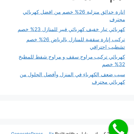
انارة حدائق منزلية 26% خصم من افضل كهربائي
محترف
كهربائي تيار خفيف كهربائي فيبر للمنازل 23% خصم
تركيب إنارة سقفية للمنازل بالرياض 26% خصم
تشطيب احترافي
كهربائي تركيب مراوح سقف و مراوح شفط للمطبخ
32% خصم
سبب ضعف الكهرباء في المنزل وأفضل الحلول من
كهربائي محترف
© 2026 كهربائي منازل
• Built with
قالب GeneratePress