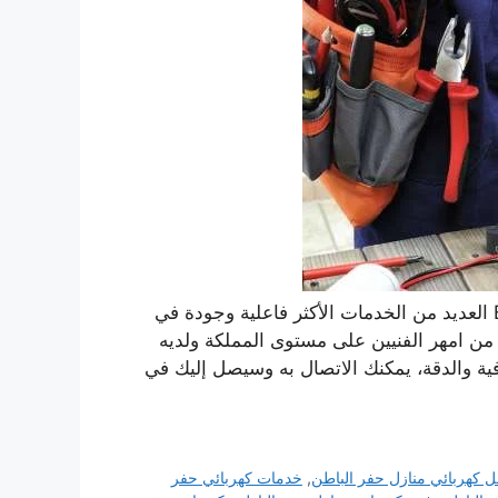
يقدم لك كهربائي منازل حفر الباطن انجين اون Engine On العديد من الخدمات الأكثر فاعلية وجودة في
من امهر الفنيين على مستوى المملكة ولديه
ية والدقة، يمكنك الاتصال به وسيصل إليك في
 كهربائي منازل حفر الباطن
,
خدمات كهربائي حفر