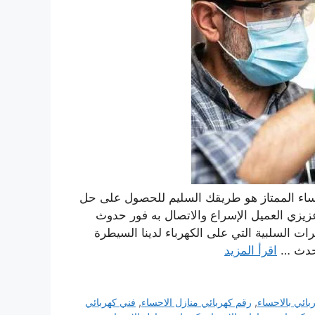
اء انجين اون Engine On وسباك الاحساء الممتاز هو طريقك السليم للحصول على حل
عزيزي العميل الإسراع والاتصال به فور حدوث
ات السلبية التي على الكهرباء لدينا السيطرة
 أحدث …
اقرأ المزيد
بائي بالاحساء
,
رقم كهربائي منازل الاحساء
,
فني كهربائي