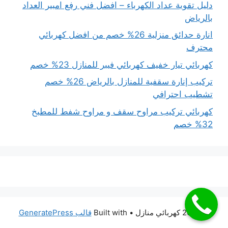
دليل تقوية عداد الكهرباء – افضل فني رفع امبير العداد
بالرياض
انارة حدائق منزلية 26% خصم من افضل كهربائي
محترف
كهربائي تيار خفيف كهربائي فيبر للمنازل 23% خصم
تركيب إنارة سقفية للمنازل بالرياض 26% خصم
تشطيب احترافي
كهربائي تركيب مراوح سقف و مراوح شفط للمطبخ
32% خصم
© 2026 كهربائي منازل
• Built with
قالب GeneratePress