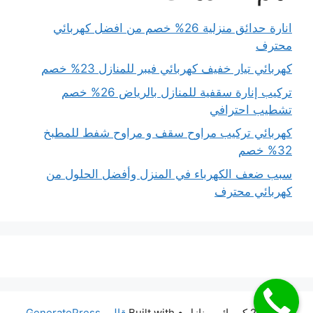
انارة حدائق منزلية 26% خصم من افضل كهربائي
محترف
كهربائي تيار خفيف كهربائي فيبر للمنازل 23% خصم
تركيب إنارة سقفية للمنازل بالرياض 26% خصم
تشطيب احترافي
كهربائي تركيب مراوح سقف و مراوح شفط للمطبخ
32% خصم
سبب ضعف الكهرباء في المنزل وأفضل الحلول من
كهربائي محترف
© 2026 كهربائي منازل
• Built with
قالب GeneratePress