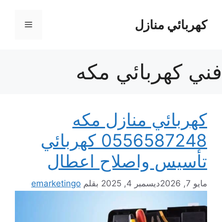
نتقل
لى
كهربائي منازل
القائمة
لمحتوى
فني كهربائي مكه
كهربائي منازل مكه
0556587248 كهربائي
تأسيس واصلاح اعطال
مايو 7, 2026
ديسمبر 4, 2025
بقلم
emarketingo