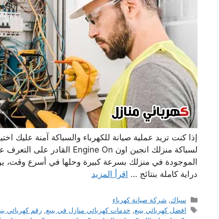
إذا كنت تريد عملية صيانة للكهرباء والسباكة آمنة عليك اختي
لسباكة منزلك انجين اون ngine On
دراية كاملة بنتائج …
اقرأ المزيد
التصنيفات
سباك
,
شركة صيانة كهرباء
الوسوم
افضل كهربائي ينبع
,
خدمات كهربائي منازل في ينبع
,
رقم كهربائي ينب