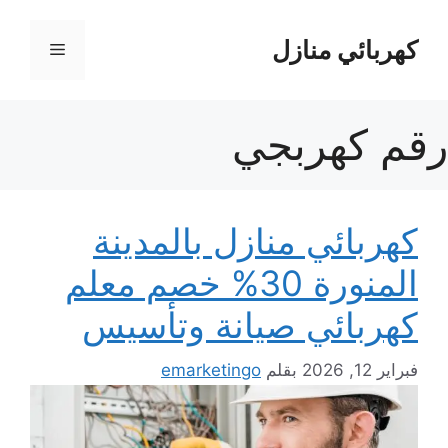
نتقل
لى
كهربائي منازل
القائمة
لمحتوى
رقم كهربجي
كهربائي منازل بالمدينة
المنورة 30% خصم معلم
كهربائي صيانة وتأسيس
فبراير 12, 2026
بقلم
emarketingo