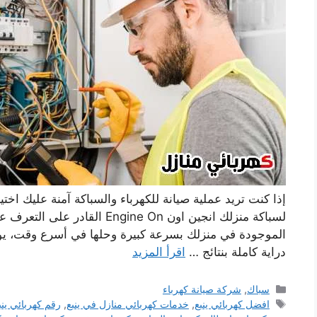
إذا كنت تريد عملية صيانة للكهرباء والسباكة آمنة عليك اختي
لسباكة منزلك انجين اون ngine On
دراية كاملة بنتائج …
اقرأ المزيد
التصنيفات
سباك
,
شركة صيانة كهرباء
الوسوم
افضل كهربائي ينبع
,
خدمات كهربائي منازل في ينبع
,
رقم كهربائي ينب