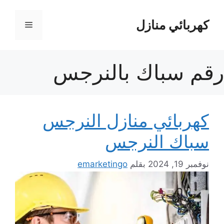
نتقل
لى
كهربائي منازل
القائمة
لمحتوى
رقم سباك بالنرجس
كهربائي منازل النرجس
سباك النرجس
نوفمبر 19, 2024
بقلم
emarketingo