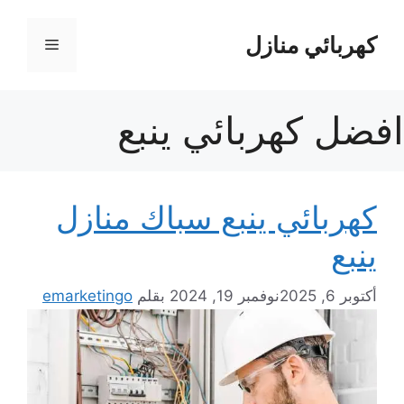
نتقل
لى
كهربائي منازل
القائمة
لمحتوى
افضل كهربائي ينبع
كهربائي ينبع سباك منازل
ينبع
أكتوبر 6, 2025
نوفمبر 19, 2024
بقلم
emarketingo