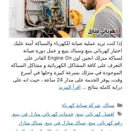
إذا كنت تريد عملية صيانة للكهرباء والسباكة آمنة عليك
اختيار كهربائي ينبع وسباك ينبع و عمل دورة صيانة
لسباكة منزلك انجين اون Engine On القادر على
التعرف على كافة المشاكل الكهربائية و مشاكل السباكة
الموجودة في منزلك بسرعة كبيرة وحلها في أسرع
وقت، يوفر الخدمة على مدار 24 ساعة ، حيث انه على
دراية كاملة بنتائج …
اقرأ المزيد
التصنيفات
سباك
,
شركة صيانة كهرباء
الوسوم
افضل كهربائي ينبع
,
خدمات كهربائي منازل في ينبع
,
رقم كهربائي ينبع
,
سباك منازل في ينبع
,
سباك منازل