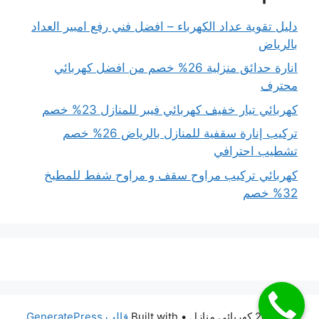
دليل تقوية عداد الكهرباء – افضل فني رفع امبير العداد
بالرياض
انارة حدائق منزلية 26% خصم من افضل كهربائي
محترف
كهربائي تيار خفيف كهربائي فيبر للمنازل 23% خصم
تركيب إنارة سقفية للمنازل بالرياض 26% خصم
تشطيب احترافي
كهربائي تركيب مراوح سقف و مراوح شفط للمطبخ
32% خصم
© 2026 كهربائي منازل
• Built with
قالب GeneratePress