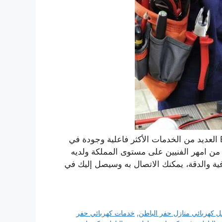
يقدم لك كهربائي منازل حفر الباطن انجين اون Engine On العديد من الخدمات الأكثر فاعلية وجودة في
من امهر الفنيين على مستوى المملكة ولديه
ية والدقة، يمكنك الاتصال به وسيصل إليك في
 كهربائي منازل حفر الباطن
,
خدمات كهربائي حفر