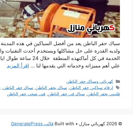
سباك حفر الباطن يعد من أفضل السباكين في هذه المدينة ح
ولديه القدرة على حل مشاكلها ويستخدم أحدث التقنيات وا
الخدمة في كل أماكنهذه ال
علي أهم مميزاته وخدماته التي يقدمها لنا …
اقرأ المزيد
التصنيفات
كهربائي وسباك حفر الباطن
الوسوم
ارقام سباكين حفر الباطن
,
سباك بحفر الباطن
,
سباك حفر الباطن
,
س
فلبيني بحفر الباطن
,
سباك في حفر الباطن
,
فني صحي حفر الباطن
© 2026 كهربائي منازل
• Built with
قالب GeneratePress