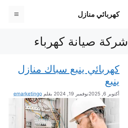
نتقل
لى
كهربائي منازل
القائمة
لمحتوى
شركة صيانة كهرباء
كهربائي ينبع سباك منازل
ينبع
أكتوبر 6, 2025
نوفمبر 19, 2024
بقلم
emarketingo