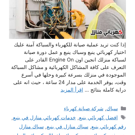
إذا كنت تريد عملية صيانة للكهرباء والسباكة آمنة عليك
اختيار كهربائي ينبع وسباك ينبع و عمل دورة صيانة
لسباكة منزلك انجين اون Engine On القادر على
التعرف على كافة المشاكل الكهربائية و مشاكل السباكة
الموجودة في منزلك بسرعة كبيرة وحلها في أسرع
وقت، يوفر الخدمة على مدار 24 ساعة ، حيث انه على
دراية كاملة بنتائج …
اقرأ المزيد
التصنيفات
سباك
,
شركة صيانة كهرباء
الوسوم
افضل كهربائي ينبع
,
خدمات كهربائي منازل في ينبع
,
رقم كهربائي ينبع
,
سباك منازل في ينبع
,
سباك منازل