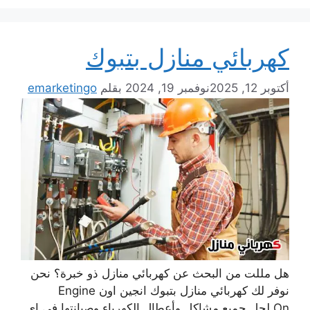
كهربائي منازل بتبوك
أكتوبر 12, 2025
نوفمبر 19, 2024
بقلم
emarketingo
هل مللت من البحث عن كهربائي منازل ذو خبرة؟ نحن
نوفر لك كهربائي منازل بتبوك انجين اون Engine
On لحل جميع مشاكل وأعطال الكهرباء وصيانتها في اى