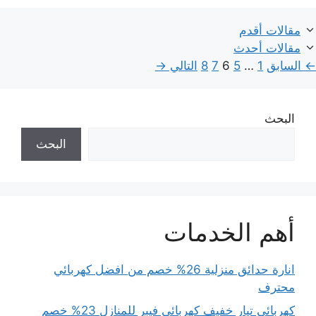
مقالات أقدم
مقالات أحدث
Page
Page
Page
Page
Page
←
السابق
1
…
5
6
7
8
التالي
→
البحث
البحث
أهم الخدمات
انارة حدائق منزلية 26% خصم من افضل كهربائي
محترف
كهربائي تيار خفيف كهربائي فيبر للمنازل 23% خصم